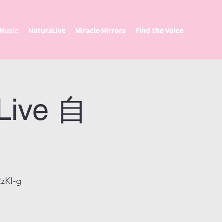
 Music
NaturaLive
Miracle Mirrors
Find the Voice
Live 自
zKI-g