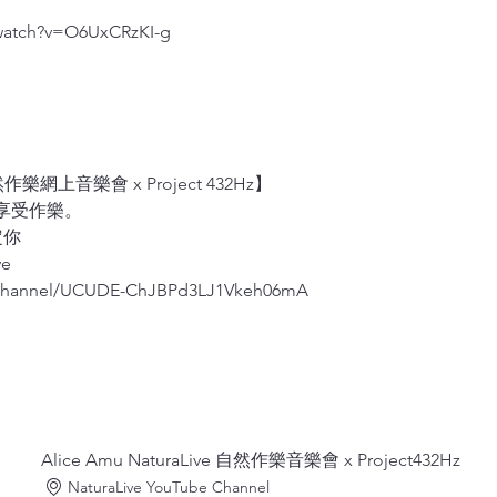
watch?v=O6UxCRzKI-g
自然作樂網上音樂會 x Project 432Hz】
中享受作樂。
定你
ve
/channel/UCUDE-ChJBPd3LJ1Vkeh06mA
Alice Amu NaturaLive 自然作樂音樂會 x Project432Hz
NaturaLive YouTube Channel